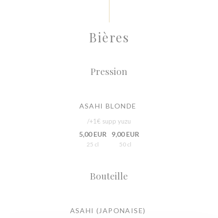
Bières
Pression
ASAHI BLONDE
/+1€ supp yuzu
5,00 EUR
9,00 EUR
25 cl
50 cl
Bouteille
ASAHI (JAPONAISE)