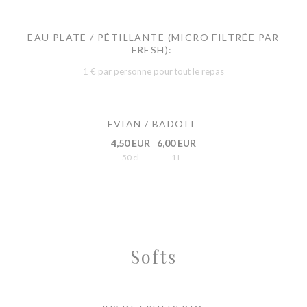
EAU PLATE / PÉTILLANTE (MICRO FILTRÉE PAR
FRESH):
1 € par personne pour tout le repas
EVIAN / BADOIT
4,50 EUR
6,00 EUR
50 cl
1 L
Softs