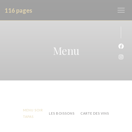
Panel pro správu cookies
116 pages
Menu
Face
Inst
MENU SOIR
LES BOISSONS
CARTE DES VINS
TAPAS