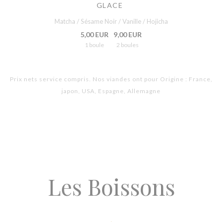
GLACE
Matcha / Sésame Noir / Vanille / Hojicha
5,00 EUR
9,00 EUR
1 boule
2 boules
Prix nets service compris. Nos viandes ont pour Origine : France,
japon, USA, Espagne, Allemagne
Les Boissons