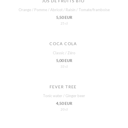
JUS DE FRUITS BIO
Orange / Pomme / Abricot / Raisin / Tomate/framboise
5,50 EUR
25 cl
COCA COLA
Classic / Zéro
5,00 EUR
33 cl
FEVER TREE
Tonic water / Ginger beer
4,50 EUR
20 cl