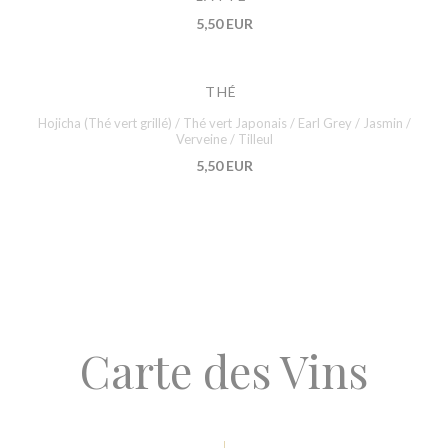
5,50 EUR
THÉ
Hojicha (Thé vert grillé) / Thé vert Japonais / Earl Grey / Jasmin /
Verveine / Tilleul
5,50 EUR
Carte des Vins