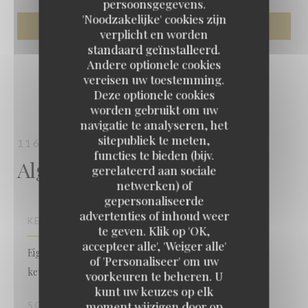
persoonsgegevens.
'Noodzakelijke' cookies zijn
verplicht en worden
standaard geïnstalleerd.
Andere optionele cookies
vereisen uw toestemming.
Deze optionele cookies
worden gebruikt om uw
navigatie te analyseren, het
sitepubliek te meten,
116 PAGES
BISTRONOMIQUE
PARIS
functies te bieden (bijv.
Algemene informatie
gerelateerd aan sociale
netwerken) of
gepersonaliseerde
advertenties of inhoud weer
116 pages
KEUKEN
te geven. Klik op 'OK,
accepteer alle', 'Weiger alle'
Eigengemaakt, vers product, Aziatisch, Traditionele
of 'Personaliseer' om uw
keuken
voorkeuren te beheren. U
kunt uw keuzes op elk
moment wijzigen door op
SOORT BEDRIJF