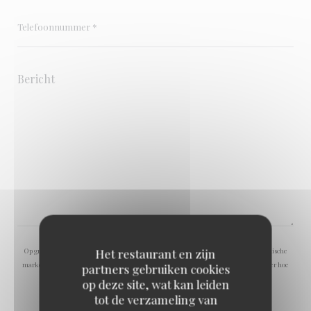
Op grond van de privacywetgeving heeft u het recht om u af te melden voor telefonische
Het restaurant en zijn
marketing via het Bel-me-niet Register:
bel-me-niet.nl
. Voor meer informatie over hoe
partners gebruiken cookies
wij uw gegevens verwerken, zie ons
privacybeleid
.
op deze site, wat kan leiden
tot de verzameling van