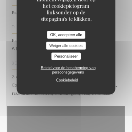
het cookiepictogram
linksonder op de
Bistronomique
sitepagina's te klikken.
DIENSTEN
OK, accepteer alle
Private Hire, Airconditioning, Geblokkeerde toegang,
Weiger alle cookies
WIFI
Personaliseer
BETAALMETHODEN
Beleid voor de bescherming van
persoonsgegevens
Zonder contact, Apple Pay, Paiement Sans
Cookiebeleid
ContactPaiement Sans Contact, Eurocard / Mastercard,
restaurant van Titres, Contant geld, Visa, Debetkaart