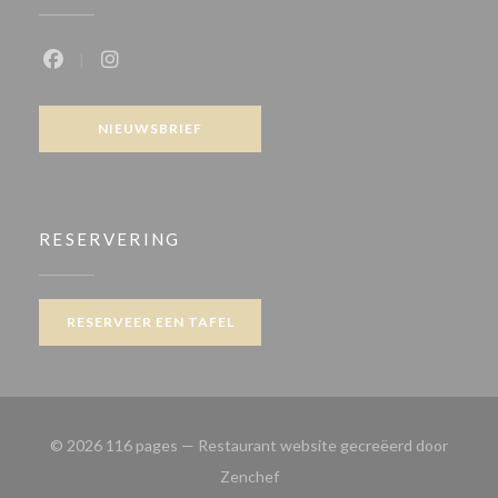
Facebook ((opent in een nieuw venster))
Instagram ((opent in een nieuw venster))
NIEUWSBRIEF
RESERVERING
RESERVEER EEN TAFEL
© 2026 116 pages — Restaurant website gecreëerd door
((opent in een nieuw venster))
Zenchef