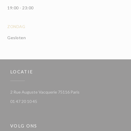
19:00 - 23:00
ZONDAG
Gesloten
LOCATIE
((opent in een nieuw venster
2 Rue Auguste Vacquerie 75116 Paris
01 47 20 10 45
VOLG ONS