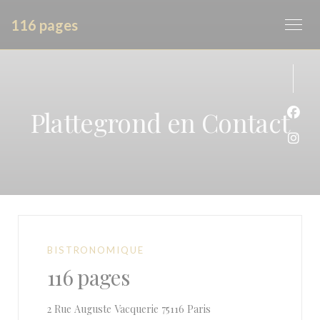
Cookies beheer paneel
116 pages
Plattegrond en Contact
Face
Inst
BISTRONOMIQUE
116 pages
((opent in een nieuw ven
2 Rue Auguste Vacquerie 75116 Paris